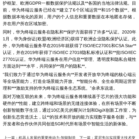
护框架、欧洲GDPR一般数据保护法规以及**各国的当地法律法规。目
前，华为终端云服务已经在**建立了6个区域运营**和15个数据**。根
据数据本地化的原则，用户的个人信息和重要数据在本地匿名存储，
并在用户所在区域加密。
同时，华为终端云服务在隐私和**保护方面获得了许多**认证。2020年
1月，华为身份证(欧盟/欧洲经济区)获得了欧洲企业隐私保护认证。此
外，华为终端云服务早在2015年就获得了ISO/IEC27001和CSA Star**
认证，并在2019年获得了ISO/IEC 27018隐私标准认证和**批ISO/IEC
27701认证。华为终端云服务在用户信息**管理、透明度和隐私合规性
方面达到****水平，共同保护**用户的隐私**。
“我们致力于通过华为终端云服务向**开发者开放华为终端的核心端云
等全场景能力，打造全场景能力开放、**智能分布、全生命周期运营管
理和***激励支持的华为终端云服务生态系统。”余承东说道。
面对万物互联的未来，华为终端云服务将继续基于芯片的强大功能和
硬件的**性能，建立跨终端和场景的无缝连接体验，在所有场景中不断
创新智能数字生活，通过10亿美元的耀兴计划和DigiX创新工作室，为
创新生态营造沃土，以**的技术和开放的能力实现数字服务创新，与**
开发者和合作伙伴共同创造5G时代所有场景中智能生活的新体验。
上一篇：
机器人发展的重要推动力-智能制造
下一篇：
霍尼韦尔实现重大技术突