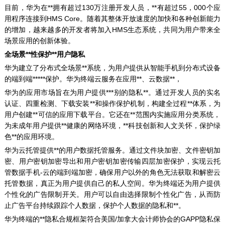
目前，华为在**拥有超过130万注册开发人员，**有超过55，000个应
用程序连接到HMS Core。随着其整体开放速度的加快和各种创新能力
的增加，越来越多的开发者将加入HMS生态系统，共同为用户带来全
场景应用的创新体验。
全场景**性保护**用户隐私
华为建立了分布式全场景**系统，为用户提供从智能手机到分布式设备
的端到端*****保护。华为终端云服务在应用**、云数据**，
华为的应用市场旨在为用户提供***别的隐私**。通过开发人员的实名
认证、四重检测、下载安装**和操作保护机制，构建全过程**体系，为
用户创建**可信的应用下载平台。它还在**范围内实施应用分类系统，
为未成年用户提供**健康的网络环境，**科技创新和人文关怀，保护绿
色**的应用环境。
华为云托管提供**的用户数据托管服务。通过文件块加密、文件密钥加
密、用户密钥加密导出和用户密钥加密传输四层加密保护，实现云托
管数据手机-云的端到端加密，确保用户以外的角色无法获取和解密云
托管数据，真正为用户提供自己的私人空间。华为终端还为用户提供
个性化的广告限制开关。用户可以自由选择限制个性化广告，从而防
止广告平台持续跟踪个人数据，保护个人数据的隐私和**。
华为终端的**隐私合规框架符合美国/加拿大会计师协会的GAPP隐私保