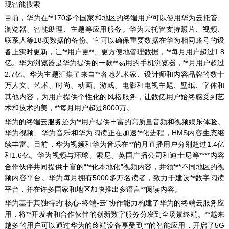
现智能搜索
目前，华为在**170多个国家和地区的终端用户可以使用华为云托管、
浏览器、智能助理、主题等应用服务。华为云托管支持照片、视频、
联系人等18项数据的备份。它可以确保重要数据在华为相同账号的设
备上实时更新，让**用户更**、更方便地管理数据，**每月用户超过1.8
亿。华为浏览器是华为提供的一款**易用的手机浏览器，**月用户超过
2.7亿。华为主题汇集了来自**各地艺术家、设计师和内容品牌的数十
万人文、艺术、时尚、动画、游戏、电影和电视主题、壁纸、字体和
其他内容，为用户提供个性化的风格服务，让数亿用户始终感受到艺
术和技术的美，**每月用户超过8000万。
华为的终端云服务还为**用户提供丰富的高质量音频和视频娱乐体验。
华为视频、华为音乐和华为阅读正在加速**化进程，HMS内容生态继
续丰富。目前，华为视频和华为音乐在**的月直播用户分别超过1.4亿
和1.6亿。华为视频与环球、索尼、英国广播公司和迪士尼等****内容
合作伙伴共同提供丰富的“**化本地化”视频内容，并领***不同地区的视
频内容平台。华为每月拥有5000多万名读者，致力于建设**数字阅读
平台，并在许多国家和地区加快推出多语言**阅读内容。
华为基于其独特的“核心-终端-云”协作能力构建了华为的终端云服务应
用，将**开发者和合作伙伴的创新数字服务分发到全场景终端。**越来
越多的用户可以通过华为的终端设备享受到**的智能应用，开启了5G