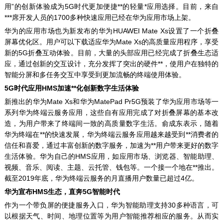
用”的创新体验成为5G时代更加便捷**的轻量*应用选择。目前，来自
***席开发人员的1700多种快速应用已经在华为应用市场上架。
华为的应用市场也为新发布的华为HUAWEI Mate Xs设置了一个折叠
屏幕优化区。用户可以下载适应华为Mate Xs的高质量应用程序，享受
新的5G折叠互动体验。目前，大量的头部应用已经完成了折叠生态适
应，通过创新的交互设计，充分发挥了突出的硬件**，使用户在独特的
智能分屏和多任务交互中享受到更加流畅的终端使用体验。
5G时代应用HMS加速**化创新数字生活体验
新推出的华为Mate Xs和华为MatePad Pr5G预装了华为应用市场等一
系列华为终端云服务应用，这些自有应用完成了对折叠屏幕的基本改
造，为用户带来了终端间一致的高质量数字生活。俞成东表示，随着
华为终端在**的快速发展，华为终端云服务应用越来越受到**消费者的
信任和喜爱，通过丰富创新的数字服务，加速为**用户带来更好的数字
生活体验。华为自己的HMS应用，如应用市场、浏览器、智能助理、
视频、音乐、阅读、主题、云托管、钱包等。一个接一个地在**推出。
截至2019年底，华为终端云服务的月直播用户数量已超过4亿。
华为宣布HMS生态，直奔5G智能时代
作为一个带负屏的便捷服务入口，华为智能助理支持30多种语言，可
以根据天气、时间、地理位置等为用户智能推荐相应的服务。从而实