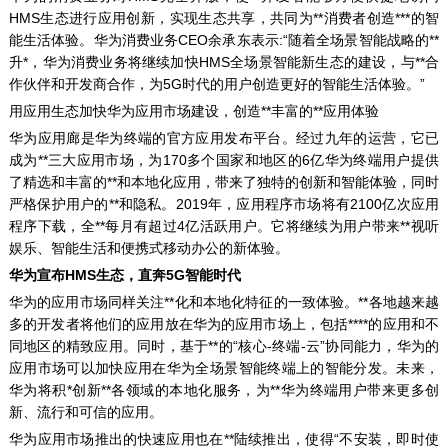
HMS生态进行应用创新，实现生态共享，共同为**消费者创造***的智
能生活体验。华为消费业务CEO余承东表示:“随着全场景智能战略的**
升*，华为消费业务将继续加快HMS全场景智能新生态的建设，与**合
作伙伴和开发商合作，为5G时代的用户创造更好的智能生活体验。”
用应用生态加快华为应用市场建设，创造**丰富的**应用体验
华为应用廊是华为终端的官方应用发布平台。经过九年的运营，它已
成为**三大应用市场，为170多个国家和地区的6亿华为终端用户提供
了精选和丰富的**和本地化应用，带来了独特的创新和智能体验，同时
严格保护用户的**和隐私。2019年，应用程序市场将有2100亿次应用
程序下载，全**每月有超过4亿活跃用户。它将继续为用户带来**视听
娱乐、智能生活和便携式移动办公的新体验。
华为宣布HMS生态，直奔5G智能时代
华为的应用市场同样关注**化和本地化特征的一致体验。**各地越来越
多的开发者将他们的应用放在华为的应用市场上，包括****的应用和不
同地区的精致应用。同时，基于**的“核心-终端-云”协同能力，华为的
应用市场可以加快应用在华为全场景智能终端上的智能分发。未来，
华为将积*创新**各领域的本地化服务，为**华为终端用户带来更多创
新、流行和可信的应用。
华为应用市场推出的快速应用也在**陆续推出，使得“不安装，即时使