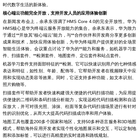
时代数字生活的新体验。
核心端云功能完全开放，支持开发人员的应用体验创新
在新闻发布会上，余承东强调了HMS Core 4.0的完全开放性。华为
HMS核心是华为终端云服务开放能力的集合。余承东表示，华为致力
于通过**开放其“核心端云”能力，与**合作伙伴和开发商分享更多创新
成果和技术，加快应用体验创新，为华为终端用户提供更好的全场景
智能生活体验。会议重点讨论了华为的**能力和服务，如机器学习套
件、扫描套件、**检测套件、地图套件、定位套件和站点套件。
机器学习套件支持面部特征的**检测。它可以快速识别用户的七种情感
表达和特征，如性别、年龄、配饰等。它帮助开发者在视频聊天中应
用和实现动态美容等效果。同时，它还支持多种功能，如文本识别、
照片购物等。
扫描套件可帮助开发者快速构建强大便捷的代码扫描功能，为应用提
供便捷的二维码和条码扫描分析能力，实现远程代码扫描检测和自适
应放大，并可对强光照、涂抹、柱面等复杂代码扫描场景进行有针对
性的识别优化，从而大大提高代码扫描成功率和用户体验。
地图工具包覆盖200多个国家和地区，支持50多种语言服务和3D地图
模式，帮助海外应用开发者实现个性化地图展示和交互，可以定制地
图和添加标签，可以进行高精度的实时道路和路线规划。