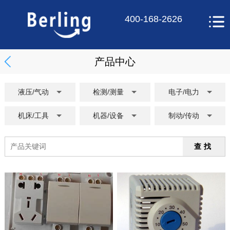
400-168-2626
产品中心
液压/气动
检测/测量
电子/电力
机床/工具
机器/设备
制动/传动
查找