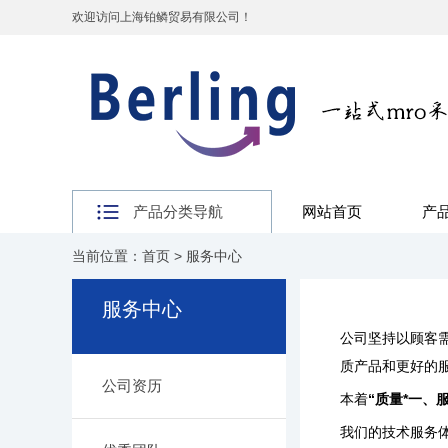
欢迎访问上海铂鳞贸易有限公司！
产品分类导航
网站首页
产
当前位置：
首页
>
服务中心
服务中心
公司坚持以顾客
质产品和更好的
公司资历
本着
“质量*一
、服
我们的技术服务