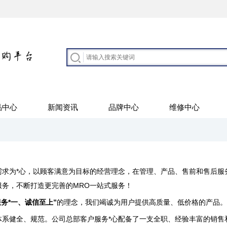
品中心
新闻资讯
品牌中心
维修中心
需求为*心，以顾客满意为目标的经营理念，在管理、产品、售前和售后服
服务，不断打造更完善的MRO一站式服务！
务*一、诚信至上”
的理念，我们竭诚为用户提供高质量、低价格的产品。
体系健全、规范。公司总部客户服务*心配备了一支全职、经验丰富的销售