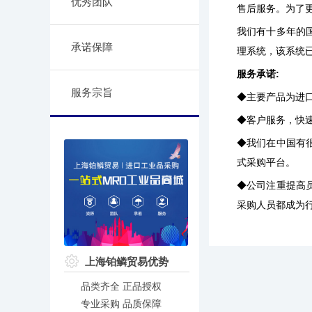
优秀团队
售后服务。为了
我们有十多年的
承诺保障
理系统，该系统
服务承诺:
服务宗旨
◆主要产品为进
◆客户服务，快
◆我们在中国有
式采购平台。
◆公司注重提高
采购人员都成为
上海铂鳞贸易优势
品类齐全 正品授权
专业采购 品质保障