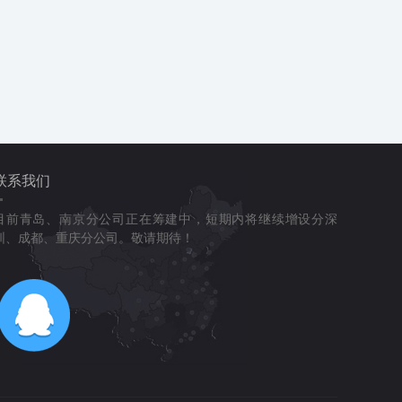
联系我们
目前青岛、南京分公司正在筹建中，短期内将继续增设分深
圳、成都、重庆分公司。敬请期待！