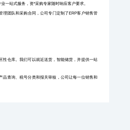
业一站式服务，资*采购专家随时响应客户要求。
管理团队和采购合同，公司专门定制了ERP客户销售管
区性仓库。我们可以就近送货，智能储货，并提供一站
产品查询、税号分类和报关审核，公司让每一位销售和