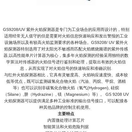
GS9208/UV 紫外火焰探测器是专门为工业场合的应用而设计的，特别
适用经常无人值守的但是需要对火焰信息快速响应和发出警报的工业
设施场所以及有较高火焰监测要求的各种场合。GS9208/ UV 紫外火
焰探测器特别选用了对太阳光不敏感而匹配火焰燃烧频谱的紫外传感
器,以高性能单片计算器为核心，集多年火焰探测的经验采用独特的数
学算法对传感器的火焰信号进行鉴别和处理，提取出有效的火焰信
息，从而实现了对火焰信号的快速响应和准确识别.
与红外火焰探测器相比，它具有灵敏度高、火焰响应速度快、成本较
低等优点，既可以监测碳氢化合物火焰（汽油、丙烷、甲烷、酒精
等）也可以识别非碳氢化合物火焰（氢气(Hydrogen), 硅烷
（Silane）,肼（Hydrazine）, 镁（Magnesium）等）。 GS 9208 UV
火焰探测器可以提供满足多种工业标准的输出信号接口，可以配接各
种其他品牌的控制主机使用。
主要特点
内置微处理计算芯片
智能算法和火焰危险判据