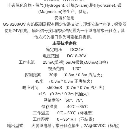
非碳氢化合物 - 氢气(Hydrogen), 硅烷(Silane),肼(Hydrazine), 镁
(Magnesium)等生产、储运。
安装和使用
GS 9208/UV 火焰探测器配有固定安装支架，现场安装**方便，探测器
使用24V供电，输出信号接口的标准配置为一个继电器常开触点，其
他方式的接口作为可选配件提供。
主要技术参数
额定电压 DC24V
电压范围 DC18-30V
工作电流 25mA(监视),5mA(报警),50mA(自检）
视角范围 120°
探测距离 30米 （0.3m * 0.3m 汽油火）
45米 （0.3m * 0.3m 正庚烷火）
响应时间 <500mS （0.7m * 0.7m 汽油火）
<1S (0.3m * 0.3m 汽油火）
灵敏度等* 50*、75*、
储存温度 -40℃～85℃
工作温度 0℃～50℃（标准型）
工作湿度 0～95* RH（不结露）
输出型式 火警继电器，常开触点输出，2A@30VDC（标配）