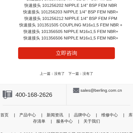
快速接头 101256202 NIPPLE 1/4" BSP FEM NBR
快速接头 101256203 NIPPLE 1/4" BSP FEM NBR+
快速接头 101256212 NIPPLE 1/4" BSP FEM FPM
快速接头 101351505 COUPLING M16x1,5 FEM NBR +
快速接头 101356505 NIPPLE M16x1,5 FEM NBR+
快速接头 101356506 NIPPLE M16x1,5 FEM NBR+
立即咨询
上一篇：没有了 下一篇：没有了
sales@berling.com.cn
400-168-2626
首页
|
产品中心
|
新闻资讯
|
品牌中心
|
维修中心
|
库
存清单
|
服务中心
|
关于我们