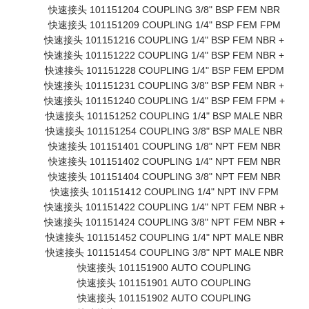
快速接头 101151204 COUPLING 3/8" BSP FEM NBR
快速接头 101151209 COUPLING 1/4" BSP FEM FPM
快速接头 101151216 COUPLING 1/4" BSP FEM NBR +
快速接头 101151222 COUPLING 1/4" BSP FEM NBR +
快速接头 101151228 COUPLING 1/4" BSP FEM EPDM
快速接头 101151231 COUPLING 3/8" BSP FEM NBR +
快速接头 101151240 COUPLING 1/4" BSP FEM FPM +
快速接头 101151252 COUPLING 1/4" BSP MALE NBR
快速接头 101151254 COUPLING 3/8" BSP MALE NBR
快速接头 101151401 COUPLING 1/8" NPT FEM NBR
快速接头 101151402 COUPLING 1/4" NPT FEM NBR
快速接头 101151404 COUPLING 3/8" NPT FEM NBR
快速接头 101151412 COUPLING 1/4" NPT INV FPM
快速接头 101151422 COUPLING 1/4" NPT FEM NBR +
快速接头 101151424 COUPLING 3/8" NPT FEM NBR +
快速接头 101151452 COUPLING 1/4" NPT MALE NBR
快速接头 101151454 COUPLING 3/8" NPT MALE NBR
快速接头 101151900 AUTO COUPLING
快速接头 101151901 AUTO COUPLING
快速接头 101151902 AUTO COUPLING