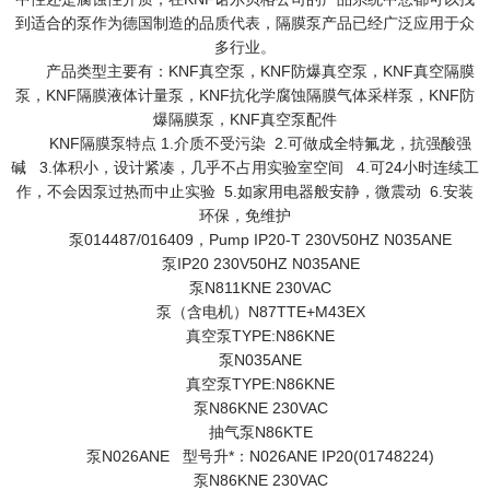
到适合的泵作为德国制造的品质代表，隔膜泵产品已经广泛应用于众
多行业。
产品类型主要有：KNF真空泵，KNF防爆真空泵，KNF真空隔膜
泵，KNF隔膜液体计量泵，KNF抗化学腐蚀隔膜气体采样泵，KNF防
爆隔膜泵，KNF真空泵配件
KNF隔膜泵特点 1.介质不受污染 2.可做成全特氟龙，抗强酸强
碱 3.体积小，设计紧凑，几乎不占用实验室空间 4.可24小时连续工
作，不会因泵过热而中止实验 5.如家用电器般安静，微震动 6.安装
环保，免维护
泵014487/016409，Pump IP20-T 230V50HZ N035ANE
泵IP20 230V50HZ N035ANE
泵N811KNE 230VAC
泵（含电机）N87TTE+M43EX
真空泵TYPE:N86KNE
泵N035ANE
真空泵TYPE:N86KNE
泵N86KNE 230VAC
抽气泵N86KTE
泵N026ANE 型号升*：N026ANE IP20(01748224)
泵N86KNE 230VAC